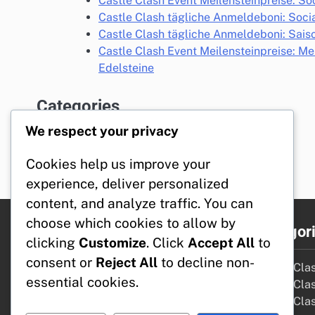
Castle Clash Event Meilensteinpreise: S
Castle Clash tägliche Anmeldeboni: Soc
Castle Clash tägliche Anmeldeboni: Sais
Castle Clash Event Meilensteinpreise: M
Edelsteine
Categories
Castle Clash Event Meilensteinpreise
We respect your privacy
Castle Clash Geschenkcodes
Castle Clash tägliche Anmeldeboni
Cookies help us improve your
experience, deliver personalized
content, and analyze traffic. You can
choose which cookies to allow by
Rechtliches
Kategor
clicking
Customize
. Click
Accept All
to
consent or
Reject All
to decline non-
Datenschutzbestimmungen
Castle Cla
essential cookies.
Allgemeine Geschäftsbedingungen
Castle Cla
Kontaktieren Sie uns
Castle Cla