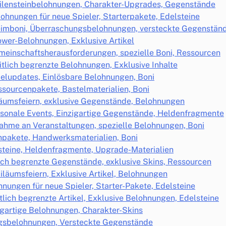
Meilensteinbelohnungen, Charakter-Upgrades, Gegenstände
lohnungen für neue Spieler, Starterpakete, Edelsteine
eimboni, Überraschungsbelohnungen, versteckte Gegenstän
ower-Belohnungen, Exklusive Artikel
emeinschaftsherausforderungen, spezielle Boni, Ressourcen
tlich begrenzte Belohnungen, Exklusive Inhalte
ielupdates, Einlösbare Belohnungen, Boni
ssourcenpakete, Bastelmaterialien, Boni
läumsfeiern, exklusive Gegenstände, Belohnungen
aisonale Events, Einzigartige Gegenstände, Heldenfragmente
nahme an Veranstaltungen, spezielle Belohnungen, Boni
pakete, Handwerksmaterialien, Boni
steine, Heldenfragmente, Upgrade-Materialien
lich begrenzte Gegenstände, exklusive Skins, Ressourcen
biläumsfeiern, Exklusive Artikel, Belohnungen
nungen für neue Spieler, Starter-Pakete, Edelsteine
tlich begrenzte Artikel, Exklusive Belohnungen, Edelsteine
igartige Belohnungen, Charakter-Skins
gsbelohnungen, Versteckte Gegenstände