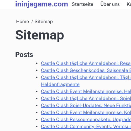
ininjagame.com
Skip
Startseite
Über uns
K
to
content
Home
Sitemap
Sitemap
Posts
Castle Clash tägliche Anmeldeboni: Res
Castle Clash Geschenkcodes: Saisonale Er
Castle Clash tägliche Anmeldeboni: Tägl
Heldenfragmente
Castle Clash Event Meilensteinpreise: H
Castle Clash tägliche Anmeldeboni: Spie
Castle Clash Spiel-Updates: Neue Funkti
Castle Clash Event Meilensteinpreise: Ko
Castle Clash Ressourcenpakete: Upgrade
Castle Clash Community-Events: Verlosu