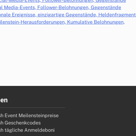
ocial-Media-Events, Follower-Belohnungen, Gegenstände
ial Media-Events, Follower-Belohnungen, Gegenstände
onale Ereignisse, einzigartige Gegenstände, Heldenfragmen
eilenstein-Herausforderungen, Kumulative Belohnungen,
ien
sh Event Meilensteinpreise
sh Geschenkcodes
sh tägliche Anmeldeboni