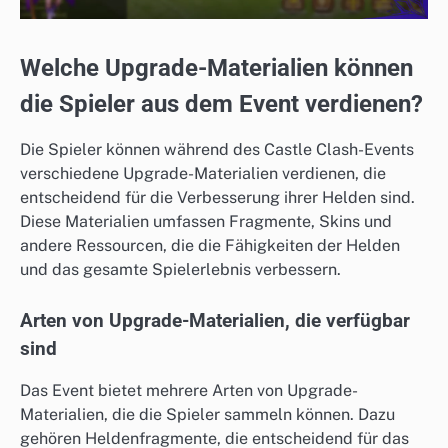
Welche Upgrade-Materialien können
die Spieler aus dem Event verdienen?
Die Spieler können während des Castle Clash-Events
verschiedene Upgrade-Materialien verdienen, die
entscheidend für die Verbesserung ihrer Helden sind.
Diese Materialien umfassen Fragmente, Skins und
andere Ressourcen, die die Fähigkeiten der Helden
und das gesamte Spielerlebnis verbessern.
Arten von Upgrade-Materialien, die verfügbar
sind
Das Event bietet mehrere Arten von Upgrade-
Materialien, die die Spieler sammeln können. Dazu
gehören Heldenfragmente, die entscheidend für das