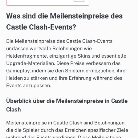
Was sind die Meilensteinpreise des
Castle Clash-Events?
Die Meilensteinpreise des Castle Clash-Events
umfassen wertvolle Belohnungen wie
Heldenfragmente, einzigartige Skins und essentielle
Upgrade-Materialien. Diese Preise verbessern das
Gameplay, indem sie den Spielern ermöglichen, ihre
Helden zu stärken und ihre Erfahrung während des
Events anzupassen.
Überblick über die Meilensteinpreise in Castle
Clash
Meilensteinpreise in Castle Clash sind Belohnungen,
die die Spieler durch das Erreichen spezifischer Ziele
während der Events verdienen. Diese Meilensteine