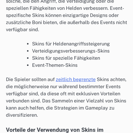
solche, die den Angriff, die Verteidigung oder die
speziellen Fähigkeiten von Helden verbessern. Event-
spezifische Skins können einzigartige Designs oder
zusätzliche Boni bieten, die außerhalb des Events nicht
verfügbar sind.
Skins für Heldenangriffssteigerung
Verteidigungsverbesserungs-Skins
Skins für spezielle Fähigkeiten
Event-Themen-Skins
Die Spieler sollten auf
zeitlich begrenzte
Skins achten,
die möglicherweise nur während bestimmter Events
verfügbar sind, da diese oft mit exklusiven Vorteilen
verbunden sind. Das Sammeln einer Vielzahl von Skins
kann auch helfen, die Strategien im Gameplay zu
diversifizieren.
Vorteile der Verwendung von Skins im