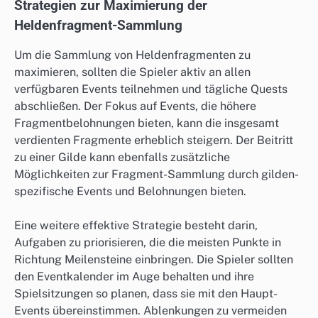
Strategien zur Maximierung der
Heldenfragment-Sammlung
Um die Sammlung von Heldenfragmenten zu
maximieren, sollten die Spieler aktiv an allen
verfügbaren Events teilnehmen und tägliche Quests
abschließen. Der Fokus auf Events, die höhere
Fragmentbelohnungen bieten, kann die insgesamt
verdienten Fragmente erheblich steigern. Der Beitritt
zu einer Gilde kann ebenfalls zusätzliche
Möglichkeiten zur Fragment-Sammlung durch gilden-
spezifische Events und Belohnungen bieten.
Eine weitere effektive Strategie besteht darin,
Aufgaben zu priorisieren, die die meisten Punkte in
Richtung Meilensteine einbringen. Die Spieler sollten
den Eventkalender im Auge behalten und ihre
Spielsitzungen so planen, dass sie mit den Haupt-
Events übereinstimmen. Ablenkungen zu vermeiden