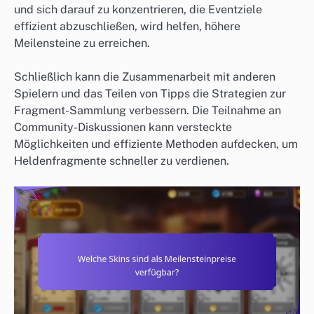
und sich darauf zu konzentrieren, die Eventziele
effizient abzuschließen, wird helfen, höhere
Meilensteine zu erreichen.
Schließlich kann die Zusammenarbeit mit anderen
Spielern und das Teilen von Tipps die Strategien zur
Fragment-Sammlung verbessern. Die Teilnahme an
Community-Diskussionen kann versteckte
Möglichkeiten und effiziente Methoden aufdecken, um
Heldenfragmente schneller zu verdienen.