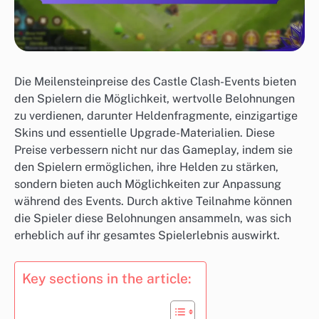
Die Meilensteinpreise des Castle Clash-Events bieten
den Spielern die Möglichkeit, wertvolle Belohnungen
zu verdienen, darunter Heldenfragmente, einzigartige
Skins und essentielle Upgrade-Materialien. Diese
Preise verbessern nicht nur das Gameplay, indem sie
den Spielern ermöglichen, ihre Helden zu stärken,
sondern bieten auch Möglichkeiten zur Anpassung
während des Events. Durch aktive Teilnahme können
die Spieler diese Belohnungen ansammeln, was sich
erheblich auf ihr gesamtes Spielerlebnis auswirkt.
Key sections in the article: