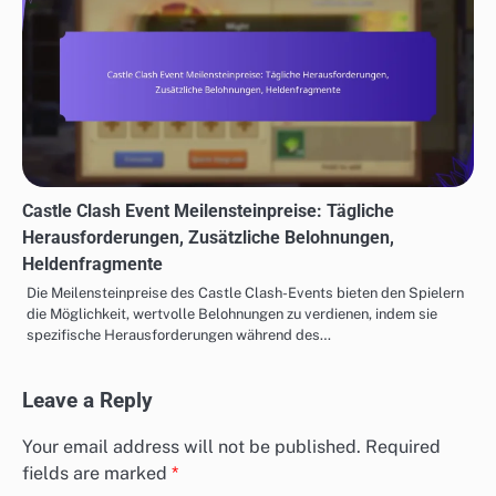
Castle Clash Event Meilensteinpreise: Tägliche
Herausforderungen, Zusätzliche Belohnungen,
Heldenfragmente
Die Meilensteinpreise des Castle Clash-Events bieten den Spielern
die Möglichkeit, wertvolle Belohnungen zu verdienen, indem sie
spezifische Herausforderungen während des…
Leave a Reply
Your email address will not be published.
Required
fields are marked
*