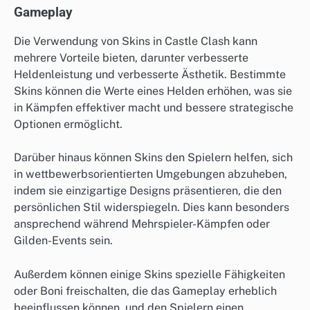
Gameplay
Die Verwendung von Skins in Castle Clash kann
mehrere Vorteile bieten, darunter verbesserte
Heldenleistung und verbesserte Ästhetik. Bestimmte
Skins können die Werte eines Helden erhöhen, was sie
in Kämpfen effektiver macht und bessere strategische
Optionen ermöglicht.
Darüber hinaus können Skins den Spielern helfen, sich
in wettbewerbsorientierten Umgebungen abzuheben,
indem sie einzigartige Designs präsentieren, die den
persönlichen Stil widerspiegeln. Dies kann besonders
ansprechend während Mehrspieler-Kämpfen oder
Gilden-Events sein.
Außerdem können einige Skins spezielle Fähigkeiten
oder Boni freischalten, die das Gameplay erheblich
beeinflussen können, und den Spielern einen