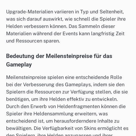
Upgrade-Materialien variieren in Typ und Seltenheit,
was sich darauf auswirkt, wie schnell die Spieler ihre
Helden verbessern können. Das Sammeln dieser
Materialien während der Events kann langfristig Zeit
und Ressourcen sparen.
Bedeutung der Meilensteinpreise für das
Gameplay
Meilensteinpreise spielen eine entscheidende Rolle
bei der Verbesserung des Gameplays, indem sie den
Spielern die Ressourcen zur Verfügung stellen, die sie
benötigen, um ihre Helden effektiv zu entwickeln.
Durch den Erwerb von Heldenfragmenten können die
Spieler ihre Heldensammlung erweitern, was
entscheidend ist, um herausforderndere Inhalte zu
bewältigen. Die Verfügbarkeit von Skins ermöglicht es
den Spielern, ihre Helden anzupassen und ihrer