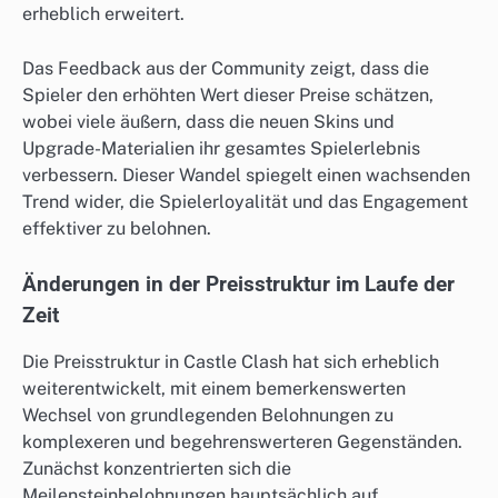
erheblich erweitert.
Das Feedback aus der Community zeigt, dass die
Spieler den erhöhten Wert dieser Preise schätzen,
wobei viele äußern, dass die neuen Skins und
Upgrade-Materialien ihr gesamtes Spielerlebnis
verbessern. Dieser Wandel spiegelt einen wachsenden
Trend wider, die Spielerloyalität und das Engagement
effektiver zu belohnen.
Änderungen in der Preisstruktur im Laufe der
Zeit
Die Preisstruktur in Castle Clash hat sich erheblich
weiterentwickelt, mit einem bemerkenswerten
Wechsel von grundlegenden Belohnungen zu
komplexeren und begehrenswerteren Gegenständen.
Zunächst konzentrierten sich die
Meilensteinbelohnungen hauptsächlich auf