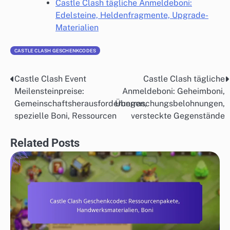
Castle Clash tägliche Anmeldeboni:
Edelsteine, Heldenfragmente, Upgrade-
Materialien
CASTLE CLASH GESCHENKCODES
Castle Clash Event
Castle Clash tägliche
Post
Meilensteinpreise:
Anmeldeboni: Geheimboni,
navigation
Gemeinschaftsherausforderungen,
Überraschungsbelohnungen,
spezielle Boni, Ressourcen
versteckte Gegenstände
Related Posts