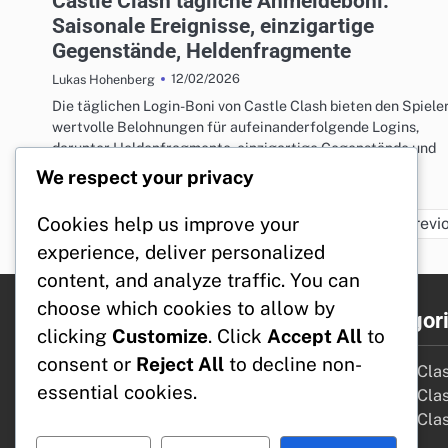
Castle Clash tägliche Anmeldeboni:
Saisonale Ereignisse, einzigartige
Gegenstände, Heldenfragmente
12/02/2026
Lukas Hohenberg
Die täglichen Login-Boni von Castle Clash bieten den Spiele
wertvolle Belohnungen für aufeinanderfolgende Logins,
darunter Heldenfragmente, einzigartige Gegenstände und
saisonale…
We respect your privacy
Cookies help us improve your
Previ
experience, deliver personalized
content, and analyze traffic. You can
choose which cookies to allow by
Rechtliches
Kategor
clicking
Customize
. Click
Accept All
to
consent or
Reject All
to decline non-
Datenschutzbestimmungen
Castle Cla
essential cookies.
Allgemeine Geschäftsbedingungen
Castle Cla
Kontaktieren Sie uns
Castle Cla
Cookie-Einstellungen