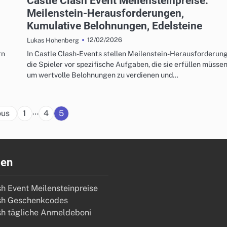
Castle Clash Event Meilensteinpreise:
Meilenstein-Herausforderungen,
Kumulative Belohnungen, Edelsteine
12/02/2026
Lukas Hohenberg
rn
In Castle Clash-Events stellen Meilenstein-Herausforderun
die Spieler vor spezifische Aufgaben, die sie erfüllen müssen
um wertvolle Belohnungen zu verdienen und…
Posts
…
ous
1
4
5
pagination
ien
sh Event Meilensteinpreise
sh Geschenkcodes
sh tägliche Anmeldeboni