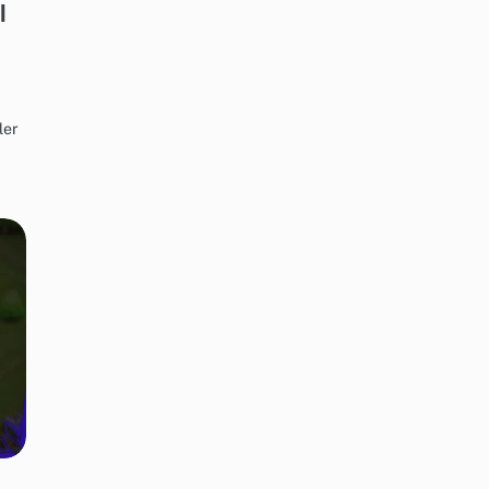
l
ler