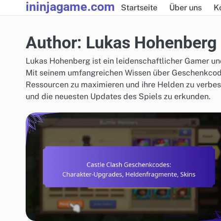
ininjagame.com
Skip
Startseite
Über uns
K
to
content
Author:
Lukas Hohenberg
Lukas Hohenberg ist ein leidenschaftlicher Gamer und 
Mit seinem umfangreichen Wissen über Geschenkcodes,
Ressourcen zu maximieren und ihre Helden zu verbesse
und die neuesten Updates des Spiels zu erkunden.